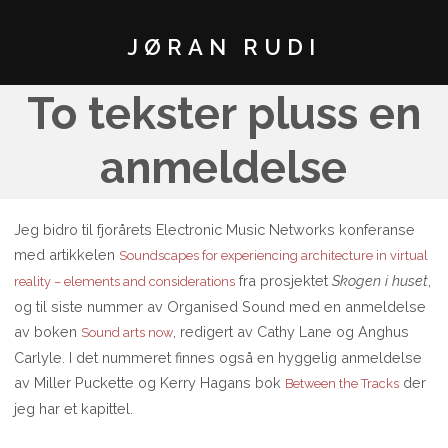
JØRAN RUDI
To tekster pluss en
anmeldelse
Jeg bidro til fjorårets Electronic Music Networks konferanse
med artikkelen
Soundscapes for experiencing architecture in virtual
fra prosjektet
Skogen i huset
,
reality – elements and considerations
og til siste nummer av Organised Sound med en anmeldelse
av boken
, redigert av Cathy Lane og Anghus
Sound arts now
Carlyle. I det nummeret finnes også en hyggelig anmeldelse
av Miller Puckette og Kerry Hagans bok
der
Between the Tracks
jeg har et kapittel.