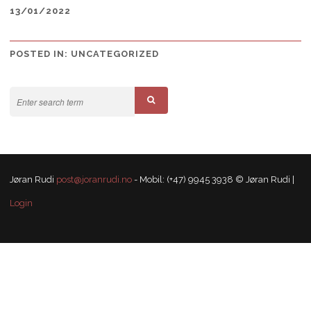
13/01/2022
POSTED IN:
UNCATEGORIZED
Jøran Rudi
post@joranrudi.no
- Mobil: (+47) 9945 3938 © Jøran Rudi |
Login