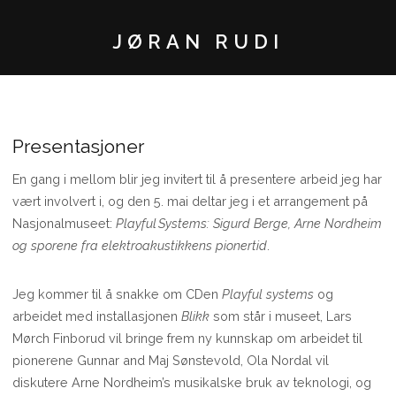
JØRAN RUDI
Presentasjoner
En gang i mellom blir jeg invitert til å presentere arbeid jeg har
vært involvert i, og den 5. mai deltar jeg i et arrangement på
Nasjonalmuseet: ​​
Playful Systems: Sigurd Berge, Arne Nordheim
og sporene fra elektroakustikkens pionertid
.
Jeg kommer til å snakke om CDen
Playful systems
og
arbeidet med installasjonen
Blikk
som står i museet, Lars
Mørch Finborud vil bringe frem ny kunnskap om arbeidet til
pionerene Gunnar and Maj Sønstevold, Ola Nordal vil
diskutere Arne Nordheim’s musikalske bruk av teknologi, og