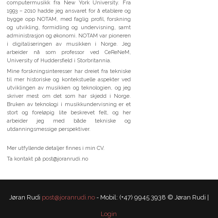
computermusikk fra New York University. Fra
1993 – 2010 hadde jeg ansvaret for å etablere og
bygge opp NOTAM, med faglig profil, forskning
og utvikling, formidling og undervisning, samt
administrasjon og økonomi. NOTAM var pioneren
i digitaliseringen av musikken i Norge. Jeg
arbeider nå som professor ved CeReNeM,
University of Huddersfield i Storbritannia.
Mine forskningsinteresser har dreiet fra tekniske
til mer historiske og kontekstuelle aspekter ved
utviklingen av musikken og teknologien, og jeg
skriver mest om det som har skjedd i Norge.
Bruken av teknologi i musikkundervisning er et
stort og foreløpig lite beskrevet felt, og her
arbeider jeg med både tekniske og
utdanningsmessige perspektiver.
Mer utfyllende detaljer finnes i min CV.
Ta kontakt på post@joranrudi.no
Jøran Rudi
post@joranrudi.no
- Mobil: (+47) 9945 3938 © Jøran Rudi |
Login