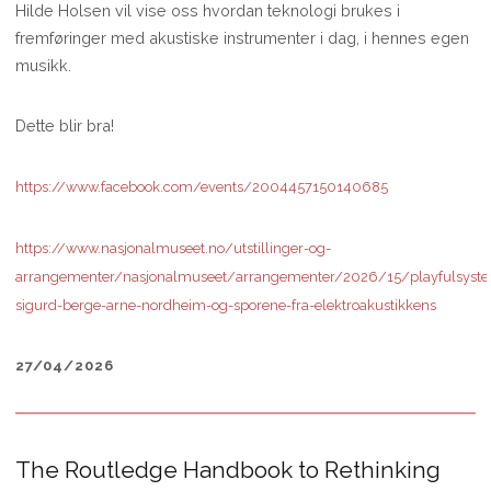
Hilde Holsen vil vise oss hvordan teknologi brukes i
fremføringer med akustiske instrumenter i dag, i hennes egen
musikk.
Dette blir bra!
https://www.facebook.com/events/2004457150140685
https://www.nasjonalmuseet.no/utstillinger-og-
arrangementer/nasjonalmuseet/arrangementer/2026/15/playfulsyst
sigurd-berge-arne-nordheim-og-sporene-fra-elektroakustikkens
27/04/2026
The Routledge Handbook to Rethinking