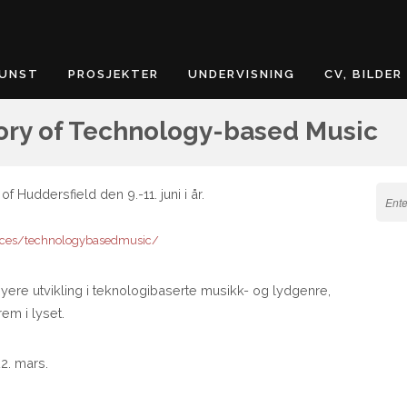
KUNST
PROSJEKTER
UNDERVISNING
CV, BILDER
tory of Technology-based Music
 Huddersfield den 9.-11. juni i år.
ences/technologybasedmusic/
 nyere utvikling i teknologibaserte musikk- og lydgenre,
em i lyset.
22. mars.