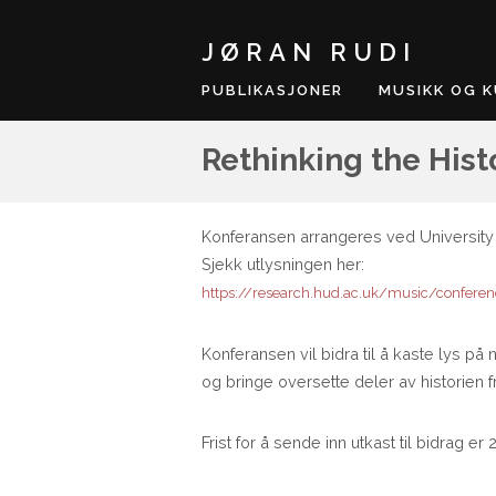
JØRAN RUDI
PUBLIKASJONER
MUSIKK OG 
Rethinking the His
Konferansen arrangeres ved University of
Sjekk utlysningen her:
https://research.hud.ac.uk/music/confer
Konferansen vil bidra til å kaste lys på
og bringe oversette deler av historien fr
Frist for å sende inn utkast til bidrag er 