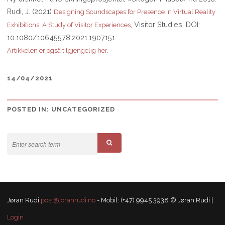
Rudi, J. (2021)
Designing Soundscapes for Presence in Virtual Reality
, Visitor Studies, DOI:
Exhibitions: A Study of Visitor Experiences
10.1080/10645578.2021.1907151.
Artikkelen er også tilgjengelig her.
14/04/2021
POSTED IN:
UNCATEGORIZED
Jøran Rudi
post@joranrudi.no
- Mobil: (+47) 9945 3938 © Jøran Rudi |
Login