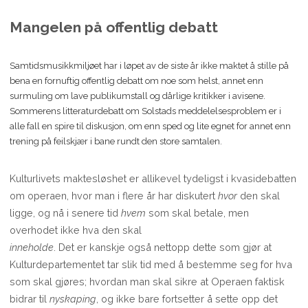
Mangelen på offentlig debatt
Samtidsmusikkmiljøet har i løpet av de siste år ikke maktet å stille på
bena en fornuftig offentlig debatt om noe som helst, annet enn
surmuling om lave publikumstall og dårlige kritikker i avisene.
Sommerens litteraturdebatt om Solstads meddelelsesproblem er i
alle fall en spire til diskusjon, om enn sped og lite egnet for annet enn
trening på feilskjær i bane rundt den store samtalen.
Kulturlivets maktesløshet er allikevel tydeligst i kvasidebatten
om operaen, hvor man i flere år har diskutert
hvor
den skal
ligge, og nå i senere tid
hvem
som skal betale, men
overhodet ikke hva den skal
inneholde
. Det er kanskje også nettopp dette som gjør at
Kulturdepartementet tar slik tid med å bestemme seg for hva
som skal gjøres; hvordan man skal sikre at Operaen faktisk
bidrar til
nyskaping
, og ikke bare fortsetter å sette opp det