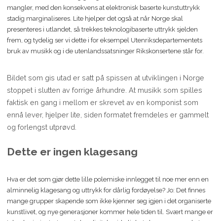
mangler, med den konsekvens at elektronisk baserte kunstuttrykk
stadig marginaliseres. Lite hjelper det også at når Norge skal
presenteres i utlandet, så trekkes teknologibaserte uttrykk sjelden
frem, og tydelig ser vi dette i for eksempel Utenriksdepartementets
bruk av musikk og i de utenlandssatsninger Rikskonsertene står for.
Bildet som gis utad er satt på spissen at utviklingen i Norge
stoppet i slutten av forrige århundre. At musikk som spilles
faktisk en gang i mellom er skrevet av en komponist som
ennå lever, hjelper lite, siden formatet fremdeles er gammelt
og forlengst utprøvd.
Dette er ingen klagesang
Hva er det som gjør dette lille polemiske innlegget til noe mer enn en
alminnelig klagesang og uttrykk for dårlig fordøyelse? Jo: Det finnes
mange grupper skapende som ikke kjenner seg igjen i det organiserte
kunstlivet, og nye generasjoner kommer hele tiden til. Svært mange er