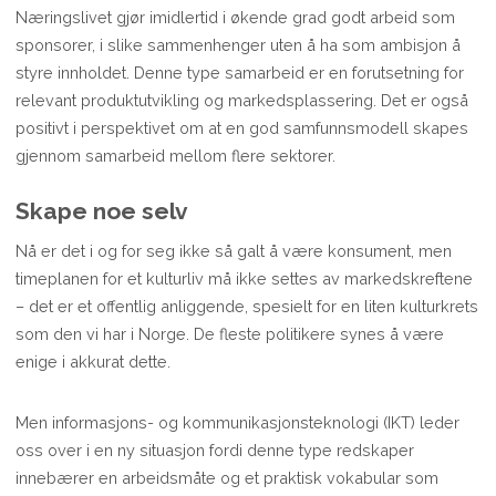
Næringslivet gjør imidlertid i økende grad godt arbeid som
sponsorer, i slike sammenhenger uten å ha som ambisjon å
styre innholdet. Denne type samarbeid er en forutsetning for
relevant produktutvikling og markedsplassering. Det er også
positivt i perspektivet om at en god samfunnsmodell skapes
gjennom samarbeid mellom flere sektorer.
Skape noe selv
Nå er det i og for seg ikke så galt å være konsument, men
timeplanen for et kulturliv må ikke settes av markedskreftene
– det er et offentlig anliggende, spesielt for en liten kulturkrets
som den vi har i Norge. De fleste politikere synes å være
enige i akkurat dette.
Men informasjons- og kommunikasjonsteknologi (IKT) leder
oss over i en ny situasjon fordi denne type redskaper
innebærer en arbeidsmåte og et praktisk vokabular som