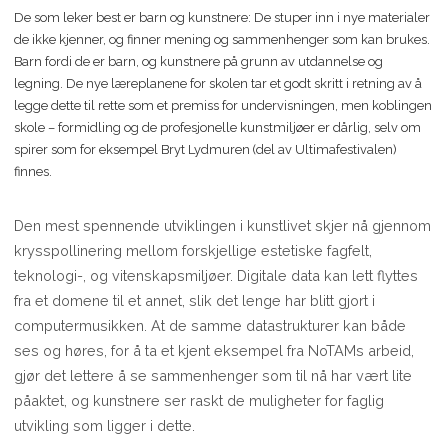
De som leker best er barn og kunstnere: De stuper inn i nye materialer
de ikke kjenner, og finner mening og sammenhenger som kan brukes.
Barn fordi de er barn, og kunstnere på grunn av utdannelse og
legning. De nye læreplanene for skolen tar et godt skritt i retning av å
legge dette til rette som et premiss for undervisningen, men koblingen
skole – formidling og de profesjonelle kunstmiljøer er dårlig, selv om
spirer som for eksempel Bryt Lydmuren (del av Ultimafestivalen)
finnes.
Den mest spennende utviklingen i kunstlivet skjer nå gjennom
krysspollinering mellom forskjellige estetiske fagfelt,
teknologi-, og vitenskapsmiljøer. Digitale data kan lett flyttes
fra et domene til et annet, slik det lenge har blitt gjort i
computermusikken. At de samme datastrukturer kan både
ses og høres, for å ta et kjent eksempel fra NoTAMs arbeid,
gjør det lettere å se sammenhenger som til nå har vært lite
påaktet, og kunstnere ser raskt de muligheter for faglig
utvikling som ligger i dette.