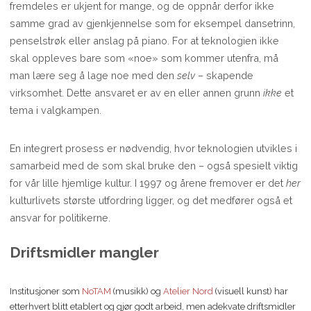
fremdeles er ukjent for mange, og de oppnår derfor ikke
samme grad av gjenkjennelse som for eksempel dansetrinn,
penselstrøk eller anslag på piano. For at teknologien ikke
skal oppleves bare som «noe» som kommer utenfra, må
man lære seg å lage noe med den
selv
– skapende
virksomhet. Dette ansvaret er av en eller annen grunn
ikke
et
tema i valgkampen.
En integrert prosess er nødvendig, hvor teknologien utvikles i
samarbeid med de som skal bruke den – også spesielt viktig
for vår lille hjemlige kultur. I 1997 og årene fremover er det
her
kulturlivets største utfordring ligger, og det medfører også et
ansvar for politikerne.
Driftsmidler mangler
Institusjoner som
NoTAM
(musikk) og
Atelier Nord
(visuell kunst) har
etterhvert blitt etablert og gjør godt arbeid, men adekvate driftsmidler