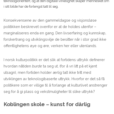
teknologiorientert, og at den digitale virkelighet skaper mennesket om
i sitt bilde har de forlengst tatt til seg.
Konsekvensene av den gammeldagse og visjonsløse
politikken beskrevet ovenfor er at de holdes utenfor –
marginaliseres enda en gang. Den livserfaring og kunnskap,
forskertrang og utviklingsvilje de besitter når i stor grad ikke
offentlighetens øye og øre, verken her eller utenlands.
I norsk kulturpolitikk er det slik at fortidens uttrykk definerer
hvordan nåtiden
burde
ta seg ut, (for å vri litt på et kjent
utsagn), men fortiden holder ærlig talt ikke tritt med
utviklingen av teknologibaserte uttrykk. Hvorfor er det så få
politikere som er villige til å forlange at kulturlivet anstrenger
seg for å gi plass og vekstmuligheter til slike uttrykk?
Koblingen skole – kunst for dårlig