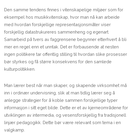
Den samme tendens finnes i vitenskapelige miljøer som for
eksempel hos musikkvitenskap, hvor man nå kan arbeide
med hvordan forskjellige representasjonsmåter viser
forskjellig datastrukureres sammenheng og egenart.
Samarbeid på tvers av faggrensene begynner etterhvert å bli
mer en regel enn et unntak. Det er forbausende at nesten
ingen politikere tar offentlig stilling til hvordan slike prosesser
bør styrkes og få større konsekvens for den samlede
kulturpolitikken.
Man lærer best når man skaper, og skapende virksomhet må
inn i ordinær undervisning, slik at man tidlig lærer seg å
anlegge strategier for å koble sammen forskjellige typer
informasjon i sitt eget bilde. Dette er et av kjerneområdene for
utviklingen av intermedia, og vesensforskjellig fra tradisjonell
linjær pedagogikk. Dette bør være relevant som tema i en
valgkamp.