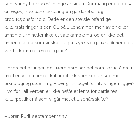
som var nytt for
svært
mange år siden. Der mangler det også
en
visjon
, ikke bare avklaring på garderobe- og
produksjonsforhold. Dette er den største offentlige
kultursatsningen siden OL på Lillehammer, men av en eller
annen grunn heller ikke et valgkamptema, og er ikke det
underlig at de som ønsker seg å styre Norge ikke finner dette
verd å kommentere en gang?
Finnes det da ingen politikere som ser det som tjenlig å gå ut
med en visjon om en kulturpolitikk som kobler seg mot
teknologi og utdanning – der grunnlaget for utviklingen ligger?
Hvorfor i all verden er ikke
dette
et tema for partienes
kulturpolitikk nå som vi går mot et tusenårsskifte?
– Jøran Rudi, september 1997